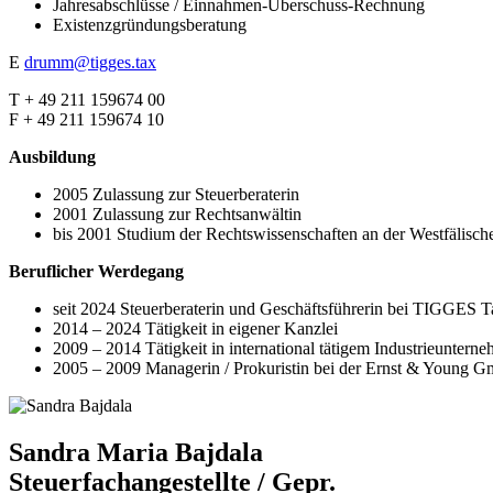
Jahresabschlüsse / Einnahmen-Überschuss-Rechnung
Existenzgründungsberatung
E
drumm@tigges.tax
T + 49 211 159674 00
F + 49 211 159674 10
Ausbildung
2005 Zulassung zur Steuerberaterin
2001 Zulassung zur Rechtsanwältin
bis 2001 Studium der Rechtswissenschaften an der Westfälisch
Beruflicher Werdegang
seit 2024 Steuerberaterin und Geschäftsführerin bei TIGGES
2014 – 2024 Tätigkeit in eigener Kanzlei
2009 – 2014 Tätigkeit in international tätigem Industrieuntern
2005 – 2009 Managerin / Prokuristin bei der Ernst & Young 
Sandra Maria Bajdala
Steuerfachangestellte / Gepr.